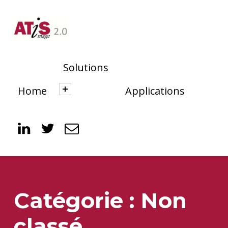
Solutions
Home
Applications
Skip to menu toggle button
Linked
Twitter
E-mail
Catégorie :
Non
classé