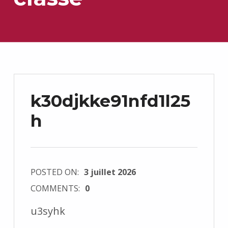
k30djkke91nfd1l25
h
POSTED ON:
3 juillet 2026
COMMENTS:
0
u3syhk